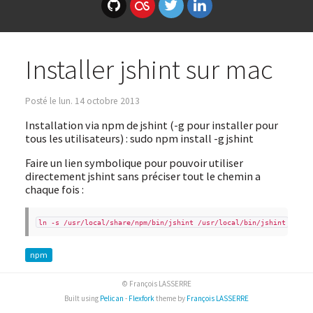
Installer jshint sur mac
Posté le lun. 14 octobre 2013
Installation via npm de jshint (-g pour installer pour
tous les utilisateurs) : sudo npm install -g jshint
Faire un lien symbolique pour pouvoir utiliser
directement jshint sans préciser tout le chemin a
chaque fois :
ln -s /usr/local/share/npm/bin/jshint /usr/local/bin/jshint
npm
© François LASSERRE
Built using
Pelican
-
Flexfork
theme by
François LASSERRE