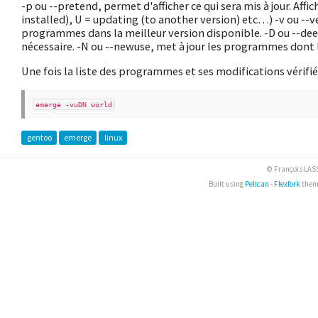
-p ou --pretend, permet d'afficher ce qui sera mis à jour. Aff
installed), U = updating (to another version) etc…) -v ou --v
programmes dans la meilleur version disponible. -D ou --de
nécessaire. -N ou --newuse, met à jour les programmes dont l
Une fois la liste des programmes et ses modifications vérifié
emerge -vuDN world
gentoo
emerge
linux
© François LA
Built using
Pelican
-
Flexfork
them