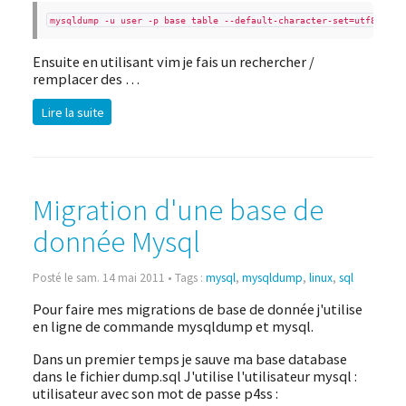
mysqldump -u user -p base table --default-character-set=utf8 --sk
Ensuite en utilisant vim je fais un rechercher /
remplacer des …
Lire la suite
Migration d'une base de
donnée Mysql
Posté le sam. 14 mai 2011 • Tags :
mysql
,
mysqldump
,
linux
,
sql
Pour faire mes migrations de base de donnée j'utilise
en ligne de commande mysqldump et mysql.
Dans un premier temps je sauve ma base database
dans le fichier dump.sql J'utilise l'utilisateur mysql :
utilisateur avec son mot de passe p4ss :