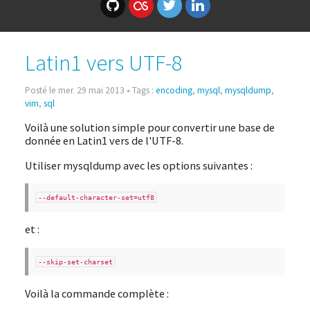
Latin1 vers UTF-8
Posté le mer. 29 mai 2013 • Tags :
encoding
,
mysql
,
mysqldump
,
vim
,
sql
Voilà une solution simple pour convertir une base de
donnée en Latin1 vers de l'UTF-8.
Utiliser mysqldump avec les options suivantes :
--default-character-set=utf8
et :
--skip-set-charset
Voilà la commande complète :